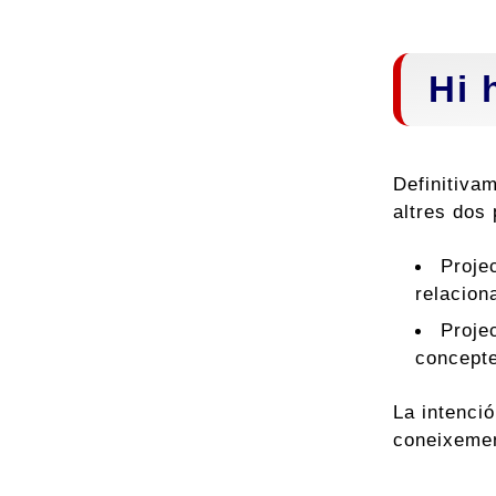
Hi 
Definitiva
altres dos 
Proje
relacion
Proje
concepte
La intenció
coneixemen