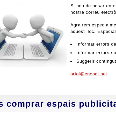
Si heu de posar en c
nostre correu electr
Agrairem especialmen
aquest lloc. Especia
Informar errors de
Informar errors so
Suggerir contingu
oriol@encodi.net
s comprar espais publicit