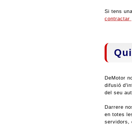
Si tens una
contractar 
Qui
DeMotor no
difusió d'
del seu aut
Darrere no
en totes l
servidors, 