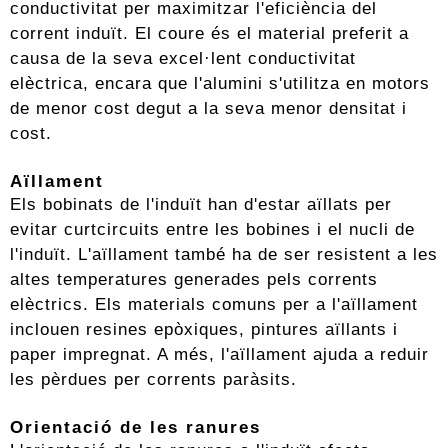
conductivitat per maximitzar l'eficiència del
corrent induït. El coure és el material preferit a
causa de la seva excel·lent conductivitat
elèctrica, encara que l'alumini s'utilitza en motors
de menor cost degut a la seva menor densitat i
cost.
Aïllament
Els bobinats de l'induït han d'estar aïllats per
evitar curtcircuits entre les bobines i el nucli de
l'induït. L'aïllament també ha de ser resistent a les
altes temperatures generades pels corrents
elèctrics. Els materials comuns per a l'aïllament
inclouen resines epòxiques, pintures aïllants i
paper impregnat. A més, l'aïllament ajuda a reduir
les pèrdues per corrents paràsits.
Orientació de les ranures