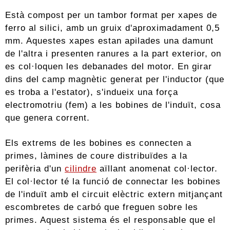
Està compost per un tambor format per xapes de
ferro al silici, amb un gruix d'aproximadament 0,5
mm. Aquestes xapes estan apilades una damunt
de l'altra i presenten ranures a la part exterior, on
es col·loquen les debanades del motor. En girar
dins del camp magnètic generat per l'inductor (que
es troba a l'estator), s'indueix una força
electromotriu (fem) a les bobines de l'induït, cosa
que genera corrent.
Els extrems de les bobines es connecten a
primes, làmines de coure distribuïdes a la
perifèria d'un
cilindre
aïllant anomenat col·lector.
El col·lector té la funció de connectar les bobines
de l'induït amb el circuit elèctric extern mitjançant
escombretes de carbó que freguen sobre les
primes. Aquest sistema és el responsable que el