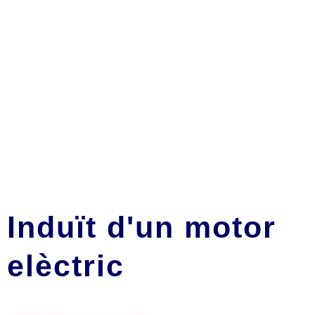
Induït d'un motor
elèctric