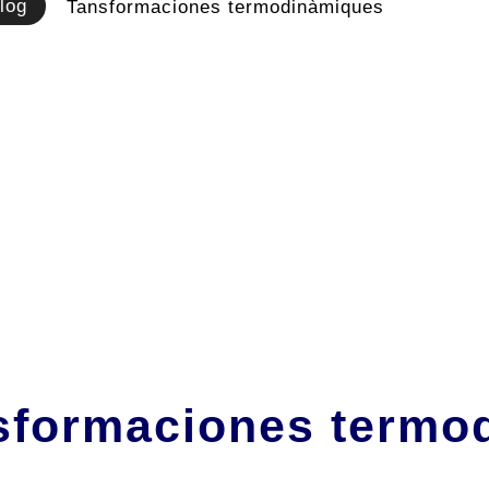
log
Tansformaciones termodinàmiques
sformaciones termo