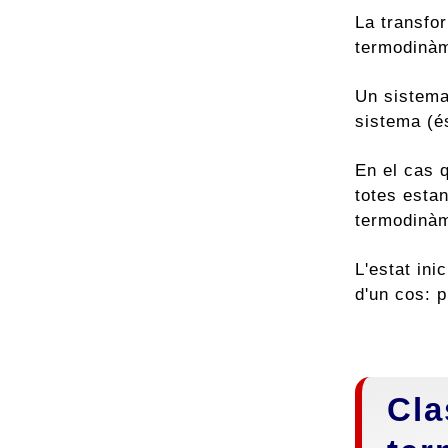
La transfo
termodinàm
Un sistema 
sistema (é
En el cas q
totes esta
termodinàmi
L'estat ini
d'un cos: 
Cla