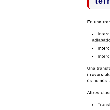
ter
En una tra
Inter
adiabàti
Inter
Inter
Una transf
irreversibl
és només u
Altres cla
Trans