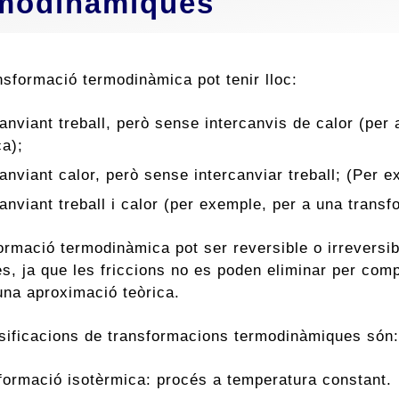
modinàmiques
nsformació termodinàmica pot tenir lloc:
canviant treball, però sense intercanvis de calor (per
ca);
canviant calor, però sense intercanviar treball; (Per 
canviant treball i calor (per exemple, per a una trans
ormació termodinàmica pot ser reversible o irreversib
es, ja que les friccions no es poden eliminar per comp
na aproximació teòrica.
ssificacions de transformacions termodinàmiques són:
formació isotèrmica: procés a temperatura constant.