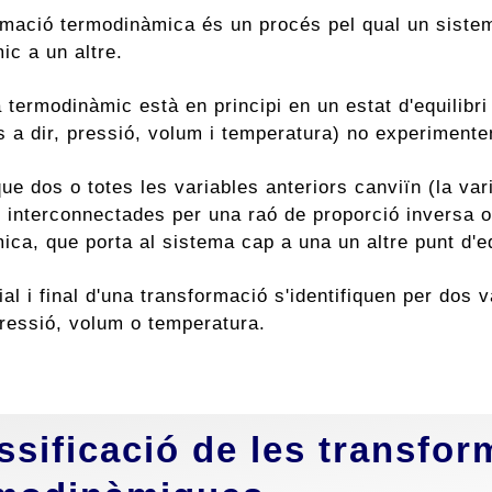
rmació termodinàmica és un procés pel qual un sistem
ic a un altre.
termodinàmic està en principi en un estat d'equilibri
s a dir, pressió, volum i temperatura) no experimente
ue dos o totes les variables anteriors canviïn (la va
n interconnectades per una raó de proporció inversa 
ca, que porta al sistema cap a una un altre punt d'eq
cial i final d'una transformació s'identifiquen per dos 
pressió, volum o temperatura.
ssificació de les transfo