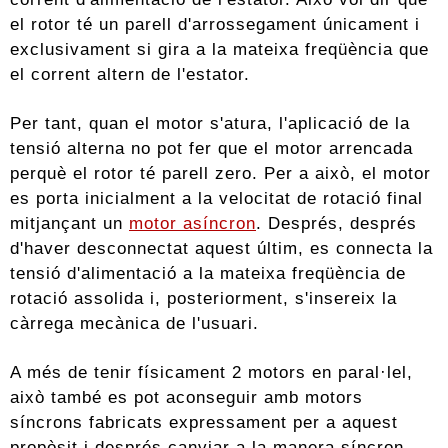
el rotor té un parell d'arrossegament únicament i
exclusivament si gira a la mateixa freqüència que
el corrent altern de l'estator.
Per tant, quan el motor s'atura, l'aplicació de la
tensió alterna no pot fer que el motor arrencada
perquè el rotor té parell zero. Per a això, el motor
es porta inicialment a la velocitat de rotació final
mitjançant un
motor asíncron
. Després, després
d'haver desconnectat aquest últim, es connecta la
tensió d'alimentació a la mateixa freqüència de
rotació assolida i, posteriorment, s'insereix la
càrrega mecànica de l'usuari.
A més de tenir físicament 2 motors en paral·lel,
això també es pot aconseguir amb motors
síncrons fabricats expressament per a aquest
propòsit i després canviar a la manera síncron.