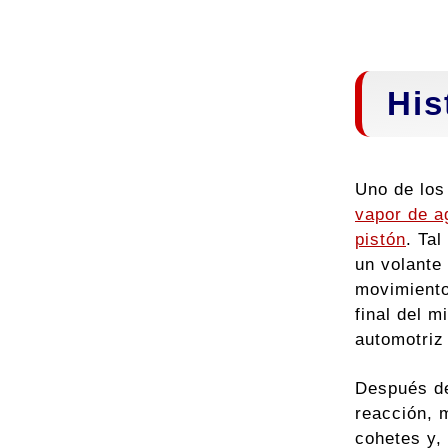
His
Uno de los
vapor de a
pistón
. Ta
un volante
movimiento
final del m
automotriz 
Después de
reacción, 
cohetes y,