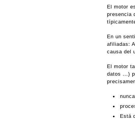
El motor e
presencia
típicament
En un sent
afiliadas: 
causa del u
El motor t
datos ...)
precisamen
nunca
proce
Está 