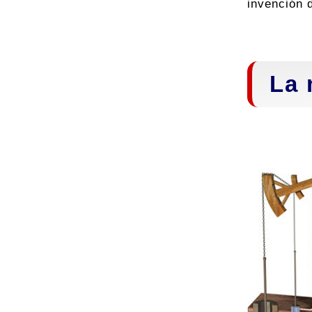
invención d
La 