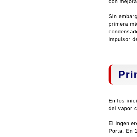
con mejora
Sin embarg
primera má
condensado
impulsor de
Pri
En los inic
del vapor 
El ingenie
Porta. En 