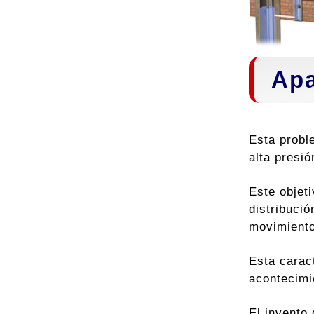
Apa
Esta probl
alta presió
Este objet
distribuci
movimiento
Esta caract
acontecimi
El invento 