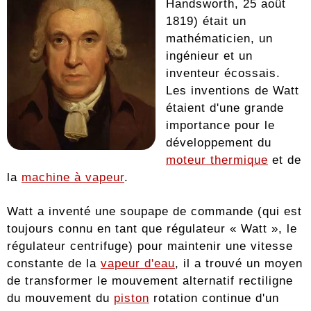
Handsworth, 25 août
1819) était un
mathématicien, un
ingénieur et un
inventeur écossais.
Les inventions de Watt
étaient d'une grande
importance pour le
développement du
moteur thermique
et de
la
machine à vapeur
.
Watt a inventé une soupape de commande (qui est
toujours connu en tant que régulateur « Watt », le
régulateur centrifuge) pour maintenir une vitesse
constante de la
vapeur d'eau
, il a trouvé un moyen
de transformer le mouvement alternatif rectiligne
du mouvement du
piston
rotation continue d'un