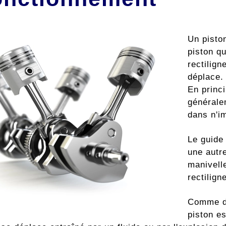
Un pisto
piston q
rectilign
déplace.
En princi
généralem
dans n'i
Le guide 
une autre
manivell
rectilig
Comme dé
piston e