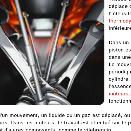
déplace 
l'intensi
thermod
inférieur
Dans un 
piston es
dans une
Le mouve
périodiq
cylindre.
l'essenc
moteurs 
fonction
 d'un mouvement, un liquide ou un gaz est déplacé, o
s. Dans les moteurs, le travail est effectué sur le p
 à d'autres composants, comme le vilebrequin.