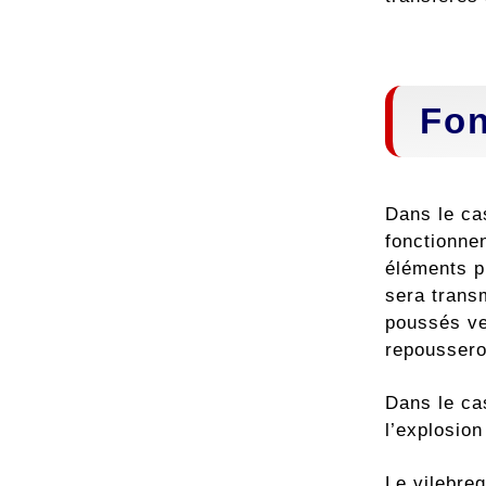
Fon
Dans le ca
fonctionne
éléments p
sera trans
poussés ver
repousseron
Dans le ca
l’explosio
Le vilebreq