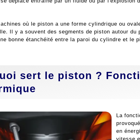
se déplace entraîné par un fluide ou par l'explosion
achines où le piston a une forme cylindrique ou oval
lle. Il y a souvent des segments de piston autour du
ne bonne étanchéité entre la paroi du cylindre et le p
uoi sert le piston ? Fonc
rmique
La foncti
provoquée
en énergi
vitesse e