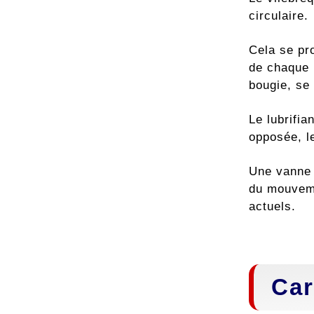
circulaire.
Cela se pro
de chaque p
bougie, se
Le lubrifia
opposée, le
Une vanne 
du mouvemen
actuels.
Car