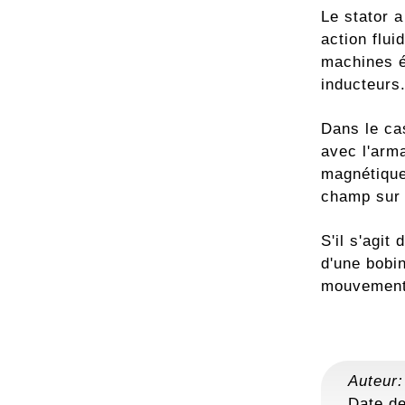
Le stator a
action flui
machines él
inducteurs.
Dans le cas
avec l'arm
magnétique 
champ sur l
S'il s'agit
d'une bobi
mouvement 
Auteur
Date de