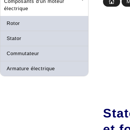
Composants d'un moteur
M
électrique
Rotor
Stator
Commutateur
Armature électrique
Stat
et f