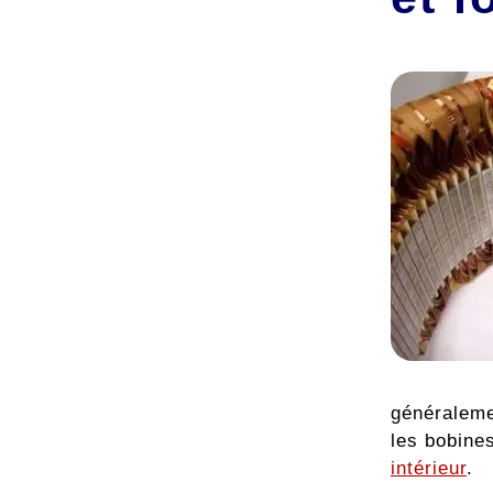
généraleme
les bobine
intérieur
.