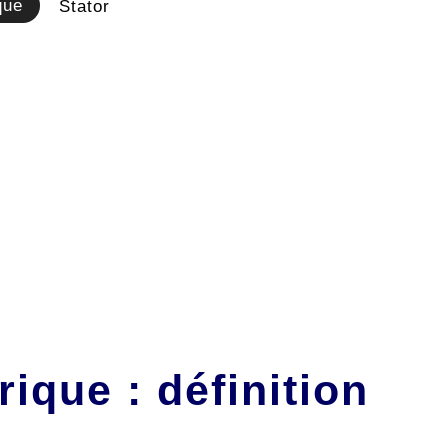
que
Stator
rique : définition