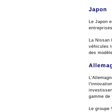
Japon
Le Japon e
entreprise
La Nissan L
véhicules 
des modèles
Allema
L'Allemagn
l'innovati
investissen
gamme de v
Le groupe 