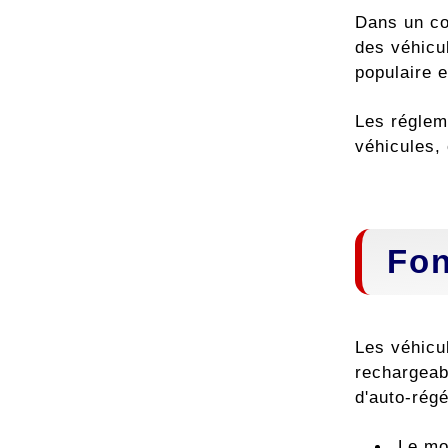
Dans un co
des véhicu
populaire 
Les régleme
véhicules, 
Fon
Les véhicu
rechargeab
d'auto-rég
Le mo