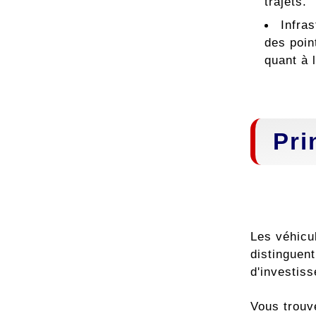
trajets.
Infra
des poin
quant à 
Pri
Les véhicu
distinguen
d'investis
Vous trouv