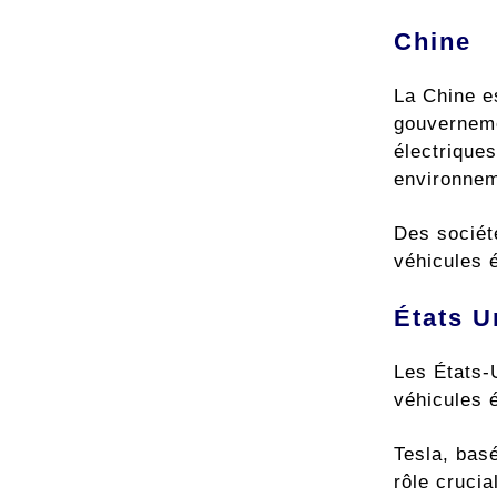
Chine
La Chine es
gouverneme
électriques
environnem
Des sociét
véhicules é
États U
Les États-
véhicules 
Tesla, basé
rôle crucia