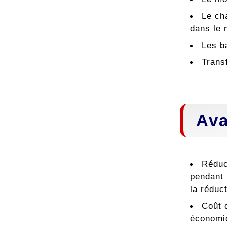
Le cha
dans le 
Les ba
Transf
Ava
Réduc
pendant 
la réduc
Coût 
économiq