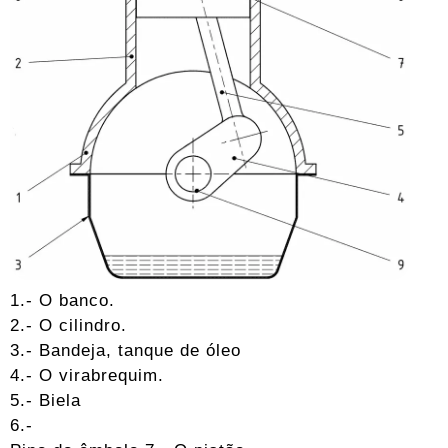
1.- O banco.
2.- O cilindro.
3.- Bandeja, tanque de óleo
4.- O virabrequim.
5.- Biela
6.-