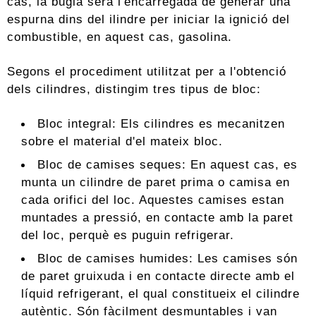
cas, la bugia serà l'encarregada de generar una
espurna dins del ilindre per iniciar la ignició del
combustible, en aquest cas, gasolina.
Segons el procediment utilitzat per a l'obtenció
dels cilindres, distingim tres tipus de bloc:
Bloc integral: Els cilindres es mecanitzen
sobre el material d'el mateix bloc.
Bloc de camises seques: En aquest cas, es
munta un cilindre de paret prima o camisa en
cada orifici del loc. Aquestes camises estan
muntades a pressió, en contacte amb la paret
del loc, perquè es puguin refrigerar.
Bloc de camises humides: Les camises són
de paret gruixuda i en contacte directe amb el
líquid refrigerant, el qual constitueix el cilindre
autèntic. Són fàcilment desmuntables i van