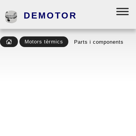
DEMOTOR
Motors tèrmics
Parts i components