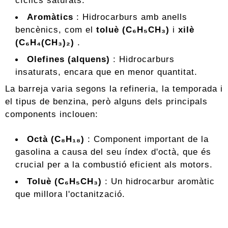
cíclics saturats.
Aromàtics
: Hidrocarburs amb anells
bencènics, com el
toluè (C₆H₅CH₃)
i
xilè
(C₆H₄(CH₃)₂)
.
Olefines (alquens)
: Hidrocarburs
insaturats, encara que en menor quantitat.
La barreja varia segons la refineria, la temporada i
el tipus de benzina, però alguns dels principals
components inclouen:
Octà (C₈H₁₈)
: Component important de la
gasolina a causa del seu índex d'octà, que és
crucial per a la combustió eficient als motors.
Toluè (C₆H₅CH₃)
: Un hidrocarbur aromàtic
que millora l'octanització.