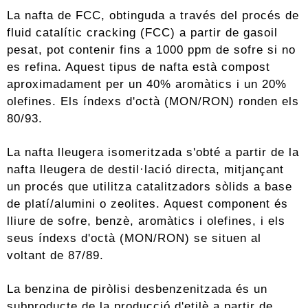
La nafta de FCC, obtinguda a través del procés de
fluid catalític cracking (FCC) a partir de gasoil
pesat, pot contenir fins a 1000 ppm de sofre si no
es refina. Aquest tipus de nafta està compost
aproximadament per un 40% aromàtics i un 20%
olefines. Els índexs d'octà (MON/RON) ronden els
80/93.
La nafta lleugera isomeritzada s'obté a partir de la
nafta lleugera de destil·lació directa, mitjançant
un procés que utilitza catalitzadors sòlids a base
de platí/alumini o zeolites. Aquest component és
lliure de sofre, benzè, aromàtics i olefines, i els
seus índexs d'octà (MON/RON) se situen al
voltant de 87/89.
La benzina de piròlisi desbenzenitzada és un
subproducte de la producció d'etilè a partir de