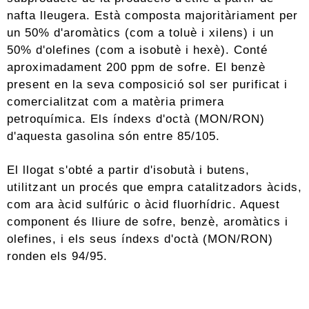
nafta lleugera. Està composta majoritàriament per
un 50% d'aromàtics (com a toluè i xilens) i un
50% d'olefines (com a isobutè i hexè). Conté
aproximadament 200 ppm de sofre. El benzè
present en la seva composició sol ser purificat i
comercialitzat com a matèria primera
petroquímica. Els índexs d'octà (MON/RON)
d'aquesta gasolina són entre 85/105.
El llogat s'obté a partir d'isobutà i butens,
utilitzant un procés que empra catalitzadors àcids,
com ara àcid sulfúric o àcid fluorhídric. Aquest
component és lliure de sofre, benzè, aromàtics i
olefines, i els seus índexs d'octà (MON/RON)
ronden els 94/95.