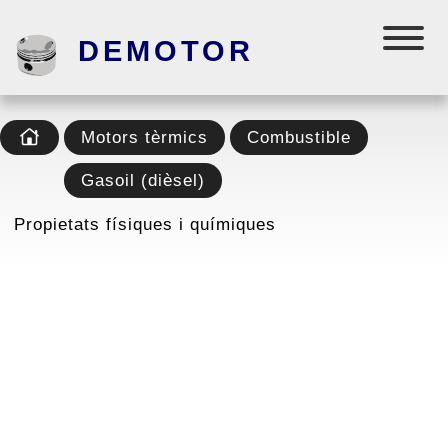
DEMOTOR
Motors tèrmics
Combustible
Gasoil (dièsel)
Propietats físiques i químiques