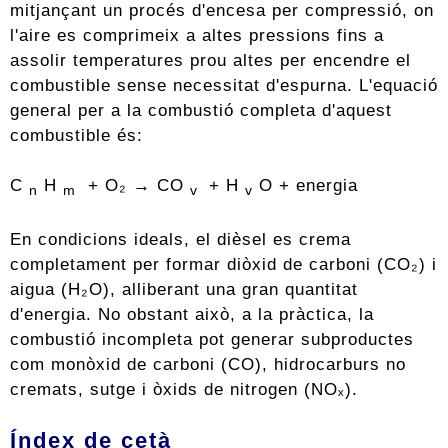
mitjançant un procés d'encesa per compressió, on
l'aire es comprimeix a altes pressions fins a
assolir temperatures prou altes per encendre el
combustible sense necessitat d'espurna. L'equació
general per a la combustió completa d'aquest
combustible és:
C
H
+ O₂ → CO
+ H
O + energia
n
m
v
v
En condicions ideals, el dièsel es crema
completament per formar diòxid de carboni (CO₂) i
aigua (H₂O), alliberant una gran quantitat
d'energia. No obstant això, a la pràctica, la
combustió incompleta pot generar subproductes
com monòxid de carboni (CO), hidrocarburs no
cremats, sutge i òxids de nitrogen (NOₓ).
Índex de cetà