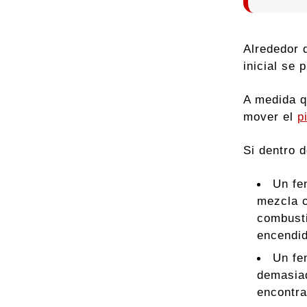
Alrededor 
inicial se
A medida q
mover el
p
Si dentro 
Un fe
mezcla c
combusti
encendi
Un fe
demasiad
encontra