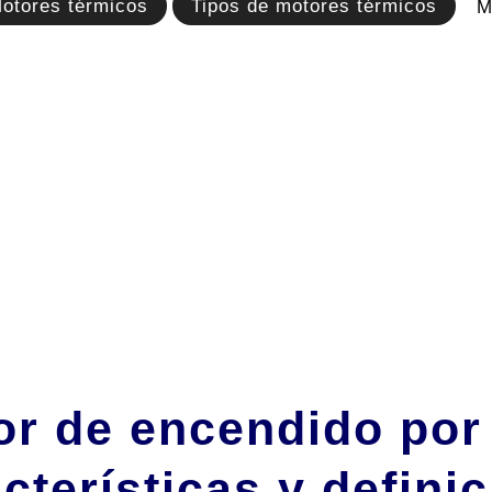
otores térmicos
Tipos de motores térmicos
M
or de encendido por
cterísticas y defini