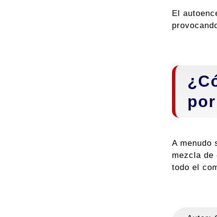
El autoenc
provocand
¿Có
por
A menudo s
mezcla de 
todo el co