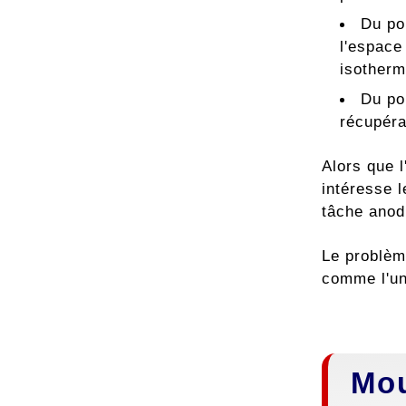
Du po
l'espace
isotherm
Du poi
récupéra
Alors que 
intéresse 
tâche anodi
Le problème
comme l'un
Mou