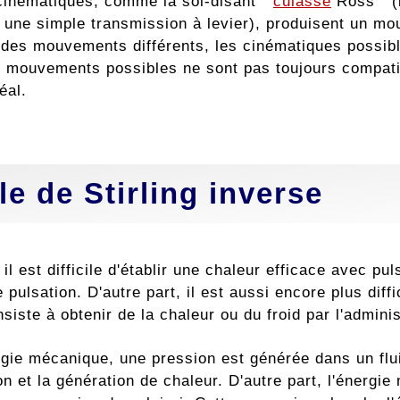
cinématiques, comme la soi-disant "
culasse
Ross " (b
t une simple transmission à levier), produisent un m
 des mouvements différents, les cinématiques possible
s mouvements possibles ne sont pas toujours compatib
éal.
le de Stirling inverse
 il est difficile d'établir une chaleur efficace avec pu
pulsation. D'autre part, il est aussi encore plus diffi
siste à obtenir de la chaleur ou du froid par l'admini
rgie mécanique, une pression est générée dans un flui
n et la génération de chaleur. D'autre part, l'énergi