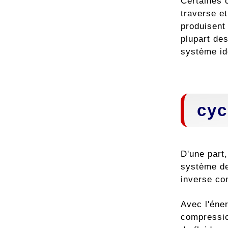
Certaines 
traverse e
produisent
plupart de
système id
cyc
D'une part,
système de 
inverse con
Avec l'éne
compressio