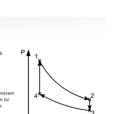
 à
onstant
n lui
e