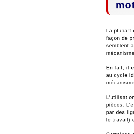
mot
La plupart 
façon de pr
semblent a
mécanismes
En fait, i
au cycle id
mécanismes
L'utilisati
pièces. L'
par des lig
le travail)