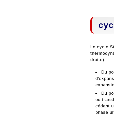
cyc
Le cycle S
thermodyna
droite):
Du po
d'expans
expansio
Du po
ou trans
cédant u
phase ul