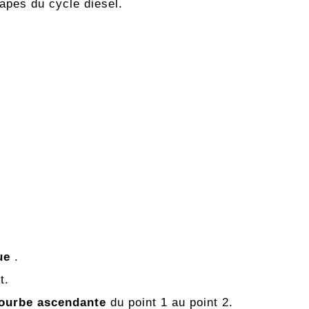
tapes du cycle diesel.
ue
.
t.
ourbe ascendante
du point 1 au point 2.