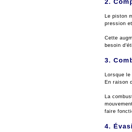
2. Com
Le piston 
pression e
Cette augm
besoin d'ét
3. Comb
Lorsque le
En raison 
La combust
mouvement e
faire fonct
4. Évas