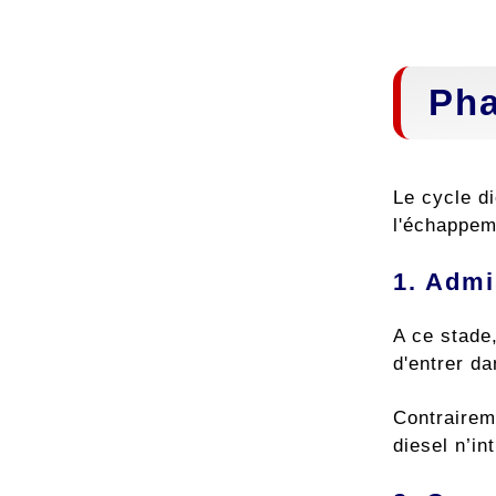
Pha
Le cycle d
l'échappem
1. Admi
A ce stade
d'entrer d
Contraire
diesel n’in