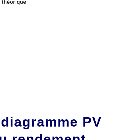
 théorique
: diagramme PV
du rendement