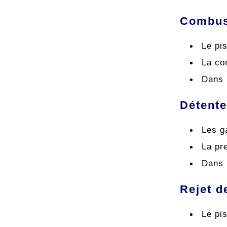
Combust
Le pis
La co
Dans 
Détente
Les ga
La pr
Dans 
Rejet d
Le pi