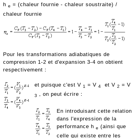
h
= (chaleur fournie - chaleur soustraite) /
e
chaleur fournie
Pour les transformations adiabatiques de
compression 1-2 et d'expansion 3-4 on obtient
respectivement :
et puisque c'est V
= V
et V
= V
1
4
2
, on peut écrire :
3
En introduisant cette relation
dans l'expression de la
performance h
(ainsi que
e
celle qui existe entre les