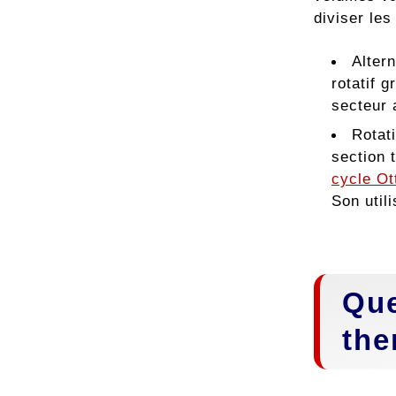
diviser le
Alter
rotatif 
secteur 
Rotat
section 
cycle Ot
Son utili
Que
the