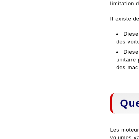
limitation
Il existe d
Diese
des voitu
Diese
unitaire
des mach
Que
Les moteur
volumes va