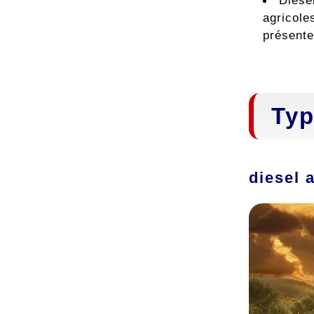
Diesel
agricole
présente
Typ
diesel 