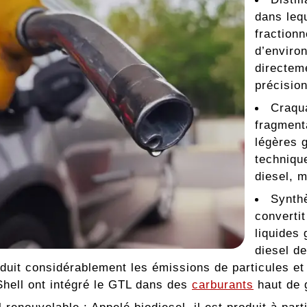
dans lequ
fractionn
d’enviro
directeme
précisio
Craqua
fragment
légères g
technique
diesel, 
Synth
converti
liquides 
diesel d
éduit considérablement les émissions de particules et
ell ont intégré le GTL dans des
carburants
haut de 