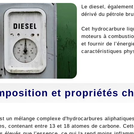
Le diesel, également
dérivé du pétrole br
Cet hydrocarbure liqu
moteurs à combustion
et fournir de l’énerg
caractéristiques phy
position et propriétés ch
est un mélange complexe d'hydrocarbures aliphatiqu
ues, contenant entre 13 et 18 atomes de carbone. Cett
us élevés que l’essence, ce qui la rend moins inflamm