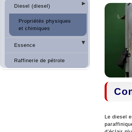
Diesel (diesel)
Propriétés physiques
et chimiques
Essence
Raffinerie de pétrole
Com
Le diesel 
paraffiniq
d’éclair pl