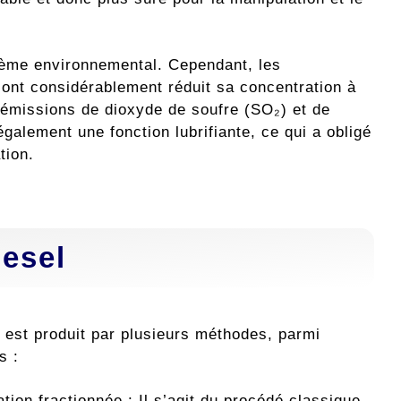
blème environnemental. Cependant, les
nt considérablement réduit sa concentration à
 émissions de dioxyde de soufre (SO₂) et de
également une fonction lubrifiante, ce qui a obligé
tion.
iesel
l est produit par plusieurs méthodes, parmi
s :
lation fractionnée : Il s’agit du procédé classique