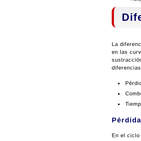
Dif
La diferen
en las cur
sustracció
diferencia
Pérdi
Combu
Tiemp
Pérdida
En el ciclo