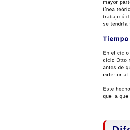
mayor part
línea teóri
trabajo úti
se tendría 
Tiempo 
En el cicl
ciclo Otto 
antes de q
exterior al
Este hecho
que la que 
Dif