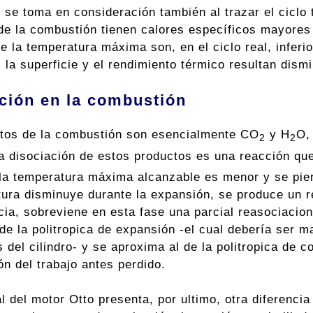
se toma en consideración también al trazar el ciclo te
e la combustión tienen calores específicos mayores qu
e la temperatura máxima son, en el ciclo real, inferio
 la superficie y el rendimiento térmico resultan dism
ción en la combustión
tos de la combustión son esencialmente CO
y H
O,
2
2
 disociación de estos productos es una reacción que
, la temperatura máxima alcanzable es menor y se pie
tura disminuye durante la expansión, se produce un r
ia, sobreviene en esta fase una parcial reasociacion 
de la politropica de expansión -el cual debería ser m
 del cilindro- y se aproxima al de la politropica de c
ón del trabajo antes perdido.
al del motor Otto presenta, por ultimo, otra diferenci