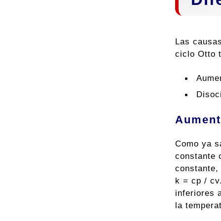
Las causas 
ciclo Otto 
Aumen
Disoc
Aumento
Como ya sa
constante 
constante, 
k = cp / cv
inferiores
la tempera