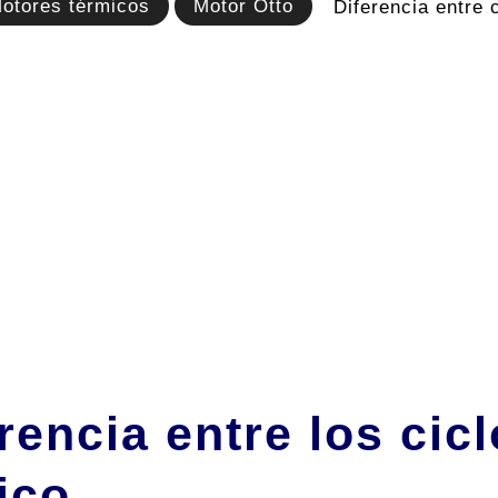
otores térmicos
Motor Otto
Diferencia entre c
rencia entre los cicl
ico