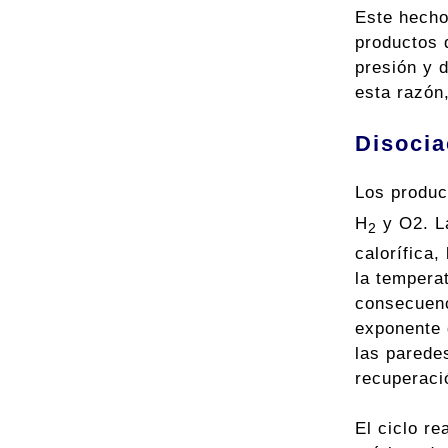
Este hecho 
productos d
presión y d
esta razón,
Disocia
Los produc
H
y O2. La
2
calorífica
la tempera
consecuenc
exponente 
las paredes
recuperaci
El ciclo re